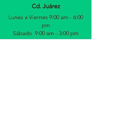
Cd. Juárez
Lunes a Viernes 9:00 am - 6
:00
pm
Sábado 9:00 am - 3:00 pm
Contacto
El Paso,Tx.
915-629-2008
915-532-
1944
Ciudad Juárez
656-617-1503